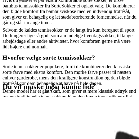
Hvis du ønsker et par ekstra komfortable sorte sokker, er disse
bambus tennissokker fra SorteSokker et oplagt valg. De kombinerer
den bløde komfort fra bambusviskose med en indvendig frottésål,
som giver en behagelig og let stødabsorberende fornemmelse, når du
går og står i mange timer.
Selvom de kaldes tennissokker, er de langt fra kun beregnet til sport.
De fungerer lige så godt som almindelige hverdagssokker, til lange
arbejdsdage eller andre aktiviteter, hvor komforten gerne må være
lidt højere end normalt.
Hvorfor vælge sorte tennissokker?
Sorte tennissokker er populære, fordi de kombinerer den klassiske
sorte farve med ekstra komfort. Den mørke farve passer til næsten
enhver garderobe, mens den kraftigere konstruktion og den bløde
frottésål gør dem behagelige at have på hele dagen.
Du vil måske også kunne lide
Denne model har et glat skaft, som giver et mere klassisk udtryk end
mange traditionelle tennissokker. Kun den brede topelastik er riflet,
hvilket gør modellen nem at kende fra almindelige sorte
bambussokker.
Materiale og komfort
Sokkerne er fremstillet af en blød blanding af bambusviskose,
polyester og elastan. Bambusviskosen giver en behagelig blødhed
mod huden, mens materialet samtidig er åndbart,