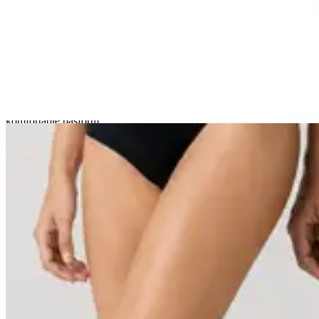
Strømper og sokker tager udgangspunkt i almindelige europæiske
skostørrelser.
Bruger du eksempelvis størrelse 40 i sko, anbefaler vi, at du vælger
størrelse 40-47.
Ligger du helt i yderkanten af en størrelse – eksempelvis 40 eller 47
– og har du samtidig en bred fod, kan det være en fordel at vælge
den næste størrelse op. Strømper kan trække sig en smule sammen
efter de første vaske, og en lidt større størrelse vil ofte give den mest
komfortable pasform.
Fås i følgende størrelser:
36-40
40-47
48-53
Se flere sorte sokker
Hos
Sokker-Sorte.dk
finder du inspiration, guides og viden om
sorte strømper. Ønsker du at se hele udvalget af sorte sokker,
bambussokker, tennissokker og mange andre modeller fra
SorteSokker, kan du finde hele sortimentet på
SorteSokker.dk
.