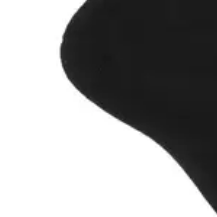
Unisex model til både mænd og kvinder
Hvem passer de godt til?
Disse sokker passer til dig, der ønsker lidt mere komfort end en
almindelig strømpe kan tilbyde. De er velegnede til både sport,
aktive arbejdsdage og almindelig hverdagsbrug, hvor fødderne skal
have det godt fra morgen til aften.
Derfor er sorte sokker et populært valg
Sorte sokker er en klassiker i de fleste garderober. De passer til
næsten alt tøj, ser altid præsentable ud og er nemme at bruge både til
hverdag og arbejde.
Vælger du ens sorte sokker, bliver det samtidig lettere at finde to
sokker, der passer sammen efter vask. Det gør hverdagen lidt
nemmere, samtidig med at sokkeskuffen altid ser ensartet og
overskuelig ud.
Vaskeanvisning
Vi anbefaler, at du vasker sokkerne ved maksimalt 40 grader og
lader dem hængetørre. Det hjælper med at bevare både pasform,
elasticitet og den flotte sorte farve længst muligt.
Find den rigtige størrelse