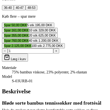
36-40
40-47
48-53
Køb flere – spar mere
Spar
50,00 DKK
5
stk.
195,00 DKK
Spar
161,00 DKK
10
stk.
329,00 DKK
Spar
355,00 DKK
20
stk.
625,00 DKK
Spar
760,00 DKK
40
stk.
1.200,00 DKK
Spar
2.125,00 DKK
100
stk.
2.775,00 DKK
−
+
Læg i kurv
Materiale
75% bambus viskose, 23% polyester, 2% elastan
Model
S-03URB-01
Beskrivelse
Bløde sorte bambus tennissokker med frottésål