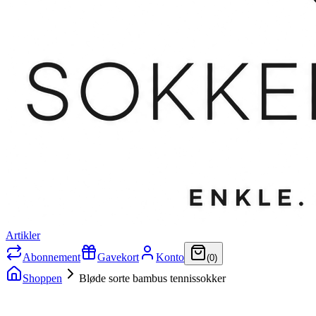
Artikler
Abonnement
Gavekort
Konto
(
0
)
Shoppen
Bløde sorte bambus tennissokker