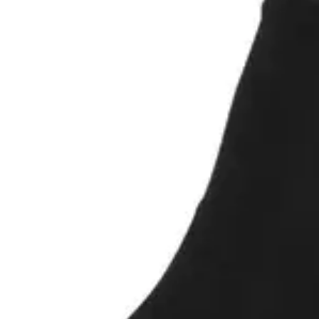
temperaturregulerende, svedtransporterende og lugthæmmende.
Den indvendige frottésål gør denne model en smule kraftigere end
almindelige bambussokker og giver ekstra komfort, når du går eller
står meget i løbet af dagen.
Pasform
De sorte bambus tennissokker har en klassisk skaftlængde med et
glat skaft og en bred elastikkant, som hjælper sokkerne med at sidde
godt uden at stramme unødigt.
For at gøre det nemmere at sortere sokkerne efter vask er størrelsen
broderet på indersiden af skaftet. Hver størrelse har desuden sin
egen broderifarve, så du hurtigt kan finde de rigtige par i skuffen.
Derfor vil du kunne lide dem
Blød bambusviskose med høj komfort
Indvendig frottésål giver ekstra blødhed
Velegnede til sport, arbejde og hverdagsbrug
Åndbare og temperaturregulerende
Lugthæmmende og svedtransporterende materiale
Lette at sortere efter vask med broderet størrelsesmarkering