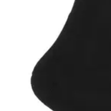
Derfor vil du kunne lide dem
Blød bambusviskose med høj komfort
Korte ankelsokker til sneakers og lave sko
Åndbare og temperaturregulerende
Håndkettlet tå med minimal søm
Forstærket hæl og tå for øget slidstyrke
Broderet størrelsesmarkering gør dem nemme at sortere
Unisex model til både mænd og kvinder
Hvem passer de godt til?
Disse sorte ankelsokker passer til dig, der ønsker en diskret og
komfortabel strømpe til sneakers, fritidssko eller lette hverdagssko.
De er velegnede til både mænd og kvinder og kan bruges året rundt.
Derfor er sorte sokker et populært valg
Sorte sokker er en fast del af mange garderober, fordi de passer til
næsten alt og altid ser klassiske og velholdte ud. Vælger du sorte
ankelsokker, får du den samme alsidighed i en kortere model, som er
perfekt til lave sko og et mere afslappet udtryk.
Derudover gør ens sorte sokker det lettere at holde sokkeskuffen
enkel og overskuelig, fordi de er nemme at kombinere efter vask.