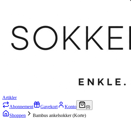
Artikler
Abonnement
Gavekort
Konto
(
0
)
Shoppen
Bambus ankelsokker (Korte)