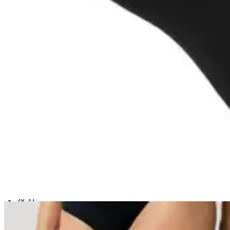
Vaskeanvisning
Vi anbefaler, at du vasker sokkerne ved maksimalt 40 grader og
lader dem hængetørre. Det hjælper med at bevare både pasform,
elasticitet og den flotte sorte farve længst muligt.
Find den rigtige størrelse
Strømper og sokker tager udgangspunkt i almindelige europæiske
skostørrelser.
Bruger du eksempelvis størrelse 40 i sko, anbefaler vi, at du vælger
størrelse 38-41.
Ligger du helt i yderkanten af en størrelse – eksempelvis 37, 41, 45
eller 49 – og har du samtidig en bred fod, kan det være en fordel at
vælge den næste størrelse op. Strømper kan trække sig en smule
sammen efter de første vaske, og en lidt større størrelse vil ofte give
den mest komfortable pasform.
Fås i følgende størrelser:
34-37
38-41
42-45
46-49