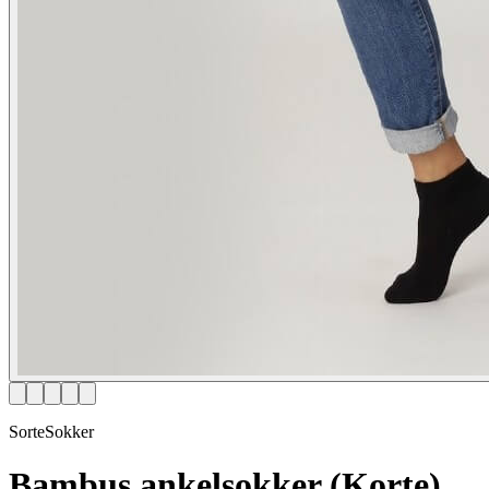
SorteSokker
Bambus ankelsokker (Korte)