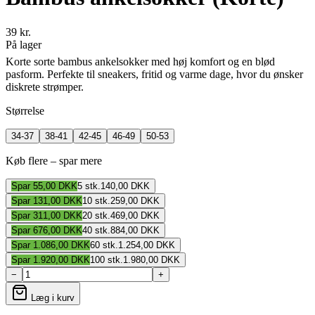
39 kr.
På lager
Korte sorte bambus ankelsokker med høj komfort og en blød
pasform. Perfekte til sneakers, fritid og varme dage, hvor du ønsker
diskrete strømper.
Størrelse
34-37
38-41
42-45
46-49
50-53
Køb flere – spar mere
Spar
55,00 DKK
5
stk.
140,00 DKK
Spar
131,00 DKK
10
stk.
259,00 DKK
Spar
311,00 DKK
20
stk.
469,00 DKK
Spar
676,00 DKK
40
stk.
884,00 DKK
Spar
1.086,00 DKK
60
stk.
1.254,00 DKK
Spar
1.920,00 DKK
100
stk.
1.980,00 DKK
−
+
Læg i kurv