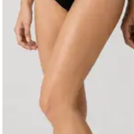
50-53
Se flere sorte sokker
Hos
Sokker-Sorte.dk
finder du inspiration, guides og viden om
sorte strømper. Ønsker du at se hele udvalget af sorte sokker,
bambussokker, ankelsokker, tennissokker og mange andre modeller
fra SorteSokker, kan du finde hele sortimentet på
SorteSokker.dk
.