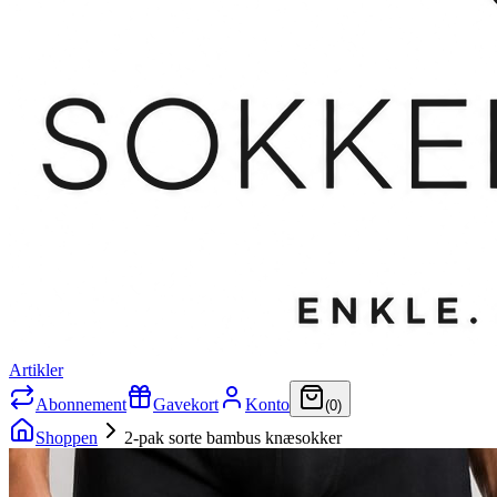
Artikler
Abonnement
Gavekort
Konto
(
0
)
Shoppen
2-pak sorte bambus knæsokker