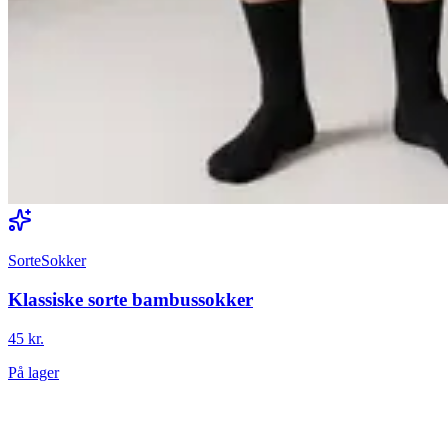
SorteSokker
Klassiske sorte bambussokker
45 kr.
På lager