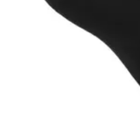
muligt, anbefaler vi, at sokkerne vaskes ved 40 grader. De bør
hængetørres frem for at blive tørretumblet, da det forlænger
sokkernes levetid og bevarer elasticiteten.
Se flere sorte sokker
Hos
Sokker-Sorte.dk
er vi eksperter i sorte strømper i høj kvalitet.
Hvis du leder efter kortere modeller, tennissokker eller andre
varianter fra SorteSokker, kan du finde det fulde udvalg på
SorteSokker.dk
.