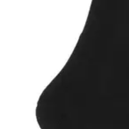
neutrale sorte farve gør dem nemme at matche med resten af din
garderobe, og de fremstår altid præsentable. Når du køber dem i en
2-pak, får du ensartede sokker, hvilket gør sorteringen efter vask
markant lettere.
Derfor vil du kunne lide dem
Ekstra blød bambusviskose for maksimal komfort
Langt skaft der går helt op til knæet
Åndbart og temperaturregulerende materiale
Klassisk sort design til alle anledninger
God holdbarhed og pasform med polyamid og elastan
Unisex model til både mænd og kvinder
Hvem passer de godt til?
Disse knæsokker er perfekte til dig, der foretrækker lange strømper
frem for almindelige sokker. De er velegnede til erhvervsfolk, der
bærer jakkesæt, eller til enhver, der ønsker den bløde fornemmelse
af bambus kombineret med den ekstra dækning af underbenet.
Vaskeanvisning
For at bevare bambusfibrenes blødhed og den sorte farve bedst