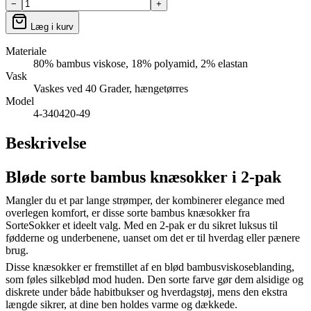
−
+
Læg i kurv
Materiale
80% bambus viskose, 18% polyamid, 2% elastan
Vask
Vaskes ved 40 Grader, hængetørres
Model
4-340420-49
Beskrivelse
Bløde sorte bambus knæsokker i 2-pak
Mangler du et par lange strømper, der kombinerer elegance med
overlegen komfort, er disse sorte bambus knæsokker fra
SorteSokker et ideelt valg. Med en 2-pak er du sikret luksus til
fødderne og underbenene, uanset om det er til hverdag eller pænere
brug.
Disse knæsokker er fremstillet af en blød bambusviskoseblanding,
som føles silkeblød mod huden. Den sorte farve gør dem alsidige og
diskrete under både habitbukser og hverdagstøj, mens den ekstra
længde sikrer, at dine ben holdes varme og dækkede.