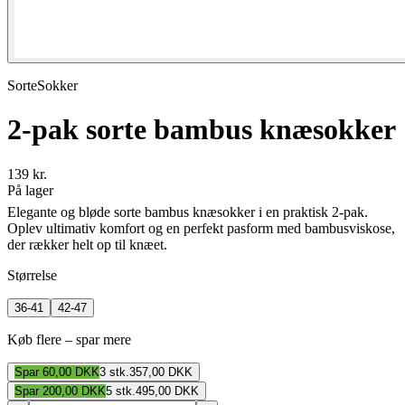
SorteSokker
2-pak sorte bambus knæsokker
139 kr.
På lager
Elegante og bløde sorte bambus knæsokker i en praktisk 2-pak.
Oplev ultimativ komfort og en perfekt pasform med bambusviskose,
der rækker helt op til knæet.
Størrelse
36-41
42-47
Køb flere – spar mere
Spar
60,00 DKK
3
stk.
357,00 DKK
Spar
200,00 DKK
5
stk.
495,00 DKK