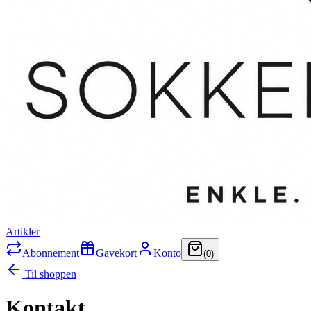
Artikler
Abonnement
Gavekort
Konto
(
0
)
Til shoppen
Kontakt