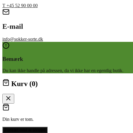
T
+45 52 90 00 00
E-mail
info@sokker-sorte.dk
Bemærk
Du kan ikke handle på adressen, da vi ikke har en egentlig butik.
Kurv (
0
)
Din kurv er tom.
Fortsæt med at shoppe