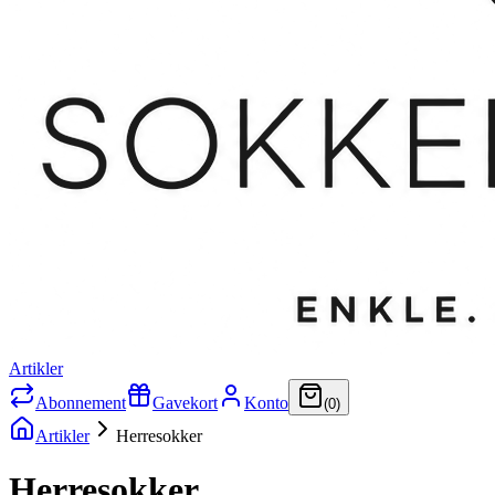
Artikler
Abonnement
Gavekort
Konto
(
0
)
Artikler
Herresokker
Herresokker